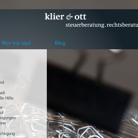
Wer wir sind
Blog
und
ell
le Hilfe.
e -
uf
dingungen
erer
chtigung