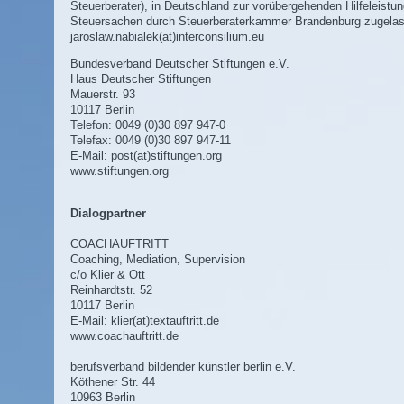
Steuerberater), in Deutschland zur vorübergehenden Hilfeleistun
Steuersachen durch Steuerberaterkammer Brandenburg zugela
jaroslaw.nabialek(at)interconsilium.eu
Bundesverband Deutscher Stiftungen e.V.
Haus Deutscher Stiftungen
Mauerstr. 93
10117 Berlin
Telefon: 0049 (0)30 897 947-0
Telefax: 0049 (0)30 897 947-11
E-Mail:
post(at)stiftungen.org
www.stiftungen.org
Dialogpartner
COACHAUFTRITT
Coaching, Mediation, Supervision
c/o Klier & Ott
Reinhardtstr. 52
10117 Berlin
E-Mail:
klier(at)textauftritt.de
www.coachauftritt.de
berufsverband bildender künstler berlin e.V.
Köthener Str. 44
10963 Berlin